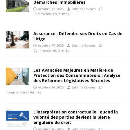
Démarches Immobilières
octobre 17, 2025
Sabrina Gomes
Commentaires fermés
Assurance : Défendre ses Droits en Cas de
Litige
octobre 17, 2025
Sabrina Gomes
Commentaires fermés
Les Avancées Majeures en Matière de
Protection des Consommateurs : Analyse
des Réformes Législatives Récentes
octobre 16, 2025
Sabrina Gomes
Commentaires fermés
L’interprétation contractuelle : quand la
volonté des parties devient la pierre
angulaire du droit
octobre 16, 2025
Sabrina Gomes