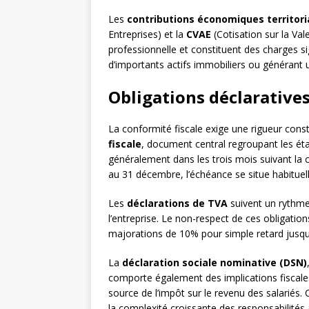
Les
contributions économiques territori
Entreprises) et la
CVAE
(Cotisation sur la Val
professionnelle et constituent des charges si
d’importants actifs immobiliers ou générant
Obligations déclaratives
La conformité fiscale exige une rigueur cons
fiscale
, document central regroupant les éta
généralement dans les trois mois suivant la c
au 31 décembre, l’échéance se situe habitue
Les
déclarations de TVA
suivent un rythme 
l’entreprise. Le non-respect de ces obligatio
majorations de 10% pour simple retard jusq
La
déclaration sociale nominative (DSN)
comporte également des implications fiscal
source de l’impôt sur le revenu des salariés. Ce
la complexité croissante des responsabilités 