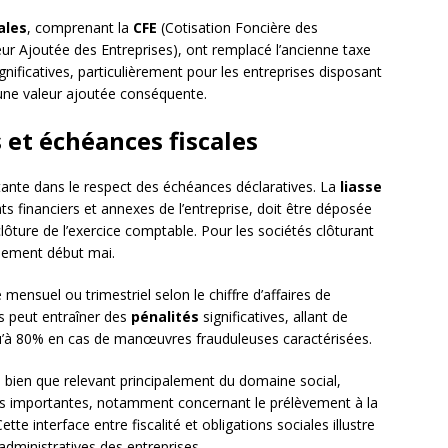
ales
, comprenant la
CFE
(Cotisation Foncière des
eur Ajoutée des Entreprises), ont remplacé l’ancienne taxe
gnificatives, particulièrement pour les entreprises disposant
 une valeur ajoutée conséquente.
 et échéances fiscales
tante dans le respect des échéances déclaratives. La
liasse
ts financiers et annexes de l’entreprise, doit être déposée
lôture de l’exercice comptable. Pour les sociétés clôturant
llement début mai.
mensuel ou trimestriel selon le chiffre d’affaires de
ns peut entraîner des
pénalités
significatives, allant de
u’à 80% en cas de manœuvres frauduleuses caractérisées.
, bien que relevant principalement du domaine social,
es importantes, notamment concernant le prélèvement à la
tte interface entre fiscalité et obligations sociales illustre
administratives des entreprises.