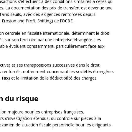
actions s’effectuent à des conditions similaires à celles qui
es. La documentation des prix de transfert est devenue une
rtains seuils, avec des exigences renforcées depuis
osion and Profit Shifting) de l’
OCDE
.
n centrale en fiscalité internationale, déterminant le droit
sés sur son territoire par une entreprise étrangère. Les
 stable évoluent constamment, particulièrement face aux
tive) et ses transpositions successives dans le droit
abus renforcés, notamment concernant les sociétés étrangères
t tax
) et la limitation de la déductibilité des charges
on du risque
on majeure pour les entreprises françaises.
s d’investigation étendus, du contrôle sur pièces à la
’examen de situation fiscale personnelle pour les dirigeants.