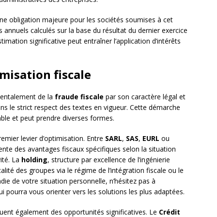
e obligation majeure pour les sociétés soumises à cet
nnuels calculés sur la base du résultat du dernier exercice
ation significative peut entraîner l’application d’intérêts
imisation fiscale
entalement de la
fraude fiscale
par son caractère légal et
ans le strict respect des textes en vigueur. Cette démarche
able et peut prendre diverses formes.
emier levier d’optimisation. Entre
SARL
,
SAS
,
EURL
ou
sente des avantages fiscaux spécifiques selon la situation
vité. La
holding
, structure par excellence de l’ingénierie
lité des groupes via le régime de l’intégration fiscale ou le
ie de votre situation personnelle, n’hésitez pas à
i pourra vous orienter vers les solutions les plus adaptées.
uent également des opportunités significatives. Le
Crédit