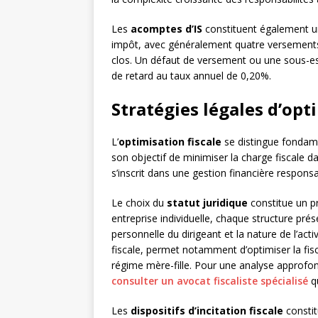
Les
acomptes d’IS
constituent également un
impôt, avec généralement quatre versements a
clos. Un défaut de versement ou une sous-estim
de retard au taux annuel de 0,20%.
Stratégies légales d’opt
L’
optimisation fiscale
se distingue fondam
son objectif de minimiser la charge fiscale d
s’inscrit dans une gestion financière respons
Le choix du
statut juridique
constitue un pr
entreprise individuelle, chaque structure pré
personnelle du dirigeant et la nature de l’acti
fiscale, permet notamment d’optimiser la fisca
régime mère-fille. Pour une analyse approfond
consulter un avocat fiscaliste spécialisé
qu
Les
dispositifs d’incitation fiscale
constit