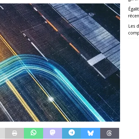
Égali
récen
Les d
comp