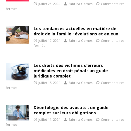
juillet 23, 2024
Sabrina Gomes
Commentaires
fermés
Les tendances actuelles en matière de
droit de la famille : évolutions et enjeux
juillet 19, 2024
Sabrina Gomes
Commentaires
fermés
Les droits des victimes d’erreurs
médicales en droit pénal : un guide
juridique complet
juillet 15, 2024
Sabrina Gomes
Commentaires
fermés
Déontologie des avocats : un guide
complet sur leurs obligations
juillet 11, 2024
Sabrina Gomes
Commentaires
fermés