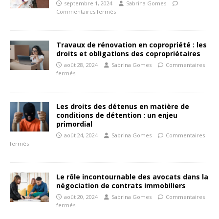
septembre 1, 2024
Sabrina Gomes
Commentaires fermés
Travaux de rénovation en copropriété : les
droits et obligations des copropriétaires
août 28, 2024
Sabrina Gomes
Commentaires
fermés
Les droits des détenus en matière de
conditions de détention : un enjeu
primordial
août 24, 2024
Sabrina Gomes
Commentaires
fermés
Le rôle incontournable des avocats dans la
négociation de contrats immobiliers
août 20, 2024
Sabrina Gomes
Commentaires
fermés