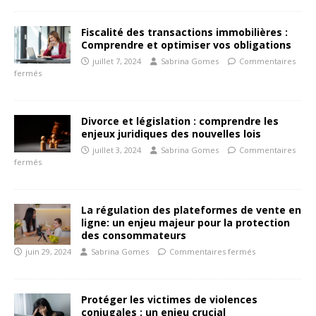
Fiscalité des transactions immobilières :
Comprendre et optimiser vos obligations
juillet 7, 2024
Sabrina Gomes
Commentaires
fermés
Divorce et législation : comprendre les
enjeux juridiques des nouvelles lois
juillet 3, 2024
Sabrina Gomes
Commentaires
fermés
La régulation des plateformes de vente en
ligne: un enjeu majeur pour la protection
des consommateurs
juin 29, 2024
Sabrina Gomes
Commentaires fermés
Protéger les victimes de violences
conjugales : un enjeu crucial