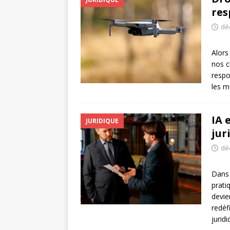
res
dé
Alors
nos c
respo
les m
IA 
JURIDIQUE
jur
dé
Dans 
prati
devie
redéf
jurid