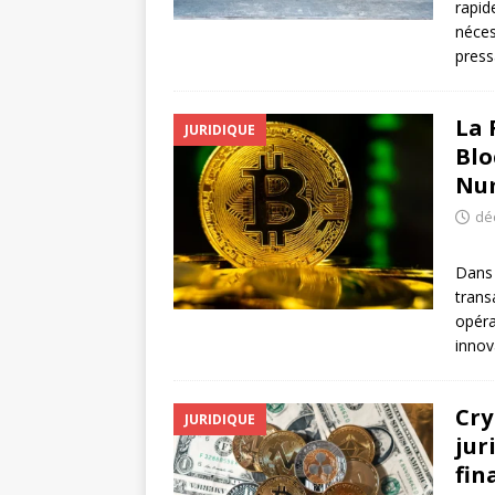
rapid
néces
press
La 
JURIDIQUE
Blo
Nu
dé
Dans 
trans
opéra
innov
Cry
JURIDIQUE
jur
fin