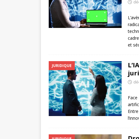
dé
L’avè
radic
techn
cadre
et sé
L’I
JURIDIQUE
jur
dé
Face 
artif
Entre
l’inn
Dro
JURIDIQUE