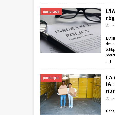
L’I
JURIDIQUE
rég
dé
L’util
des a
éthiq
march
[…]
La 
JURIDIQUE
IA 
nu
dé
Dans 