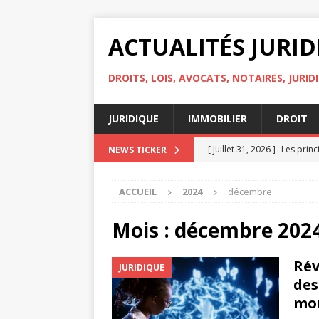
ACTUALITÉS JURI
DROITS, LOIS, AVOCATS, NOTAIRES, JURID
JURIDIQUE
IMMOBILIER
DROIT
[ juillet 31, 2026 ]
Les princ
NEWS TICKER
personnelles
DROIT
ACCUEIL
2024
décembre
[ juillet 30, 2026 ]
Quelles s
IMMOBILIER
Mois :
décembre 202
[ juillet 29, 2026 ]
Égalité d
Rév
JURIDIQUE
[ juillet 27, 2026 ]
Les droit
des
[ août 4, 2026 ]
Avocat ou h
mon