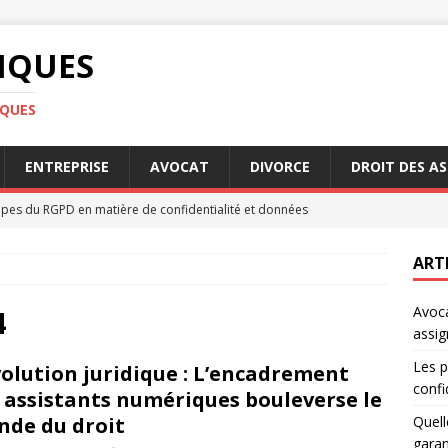
DIQUES
IQUES
ENTREPRISE
AVOCAT
DIVORCE
DROIT DES A
ipes du RGPD en matière de confidentialité et données
ART
ont les conditions pour profiter de la garantie Visale
Avoca
4
assig
e genre : quelles avancées légales récentes
DROIT
Les p
olution juridique : L’encadrement
s des héritiers en cas de succession complexe
DROIT
confi
 assistants numériques bouleverse le
uissier : qui choisir pour votre assignation au tribunal
AVOCAT
de du droit
Quell
garan