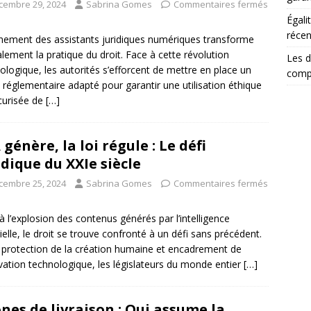
cembre 29, 2024
Sabrina Gomes
Commentaires fermés
Égali
récen
nement des assistants juridiques numériques transforme
alement la pratique du droit. Face à cette révolution
Les d
ologique, les autorités s’efforcent de mettre en place un
comp
 réglementaire adapté pour garantir une utilisation éthique
curisée de
[…]
A génère, la loi régule : Le défi
idique du XXIe siècle
cembre 25, 2024
Sabrina Gomes
Commentaires fermés
à l’explosion des contenus générés par l’intelligence
icielle, le droit se trouve confronté à un défi sans précédent.
 protection de la création humaine et encadrement de
ovation technologique, les législateurs du monde entier
[…]
nes de livraison : Qui assume la