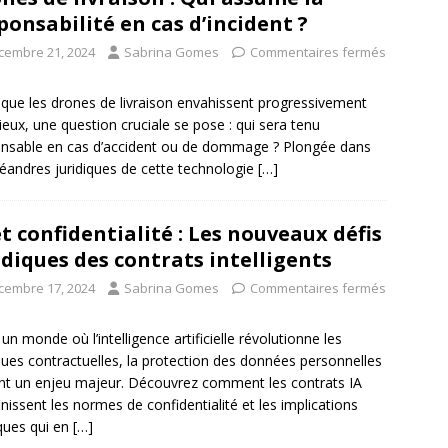
ponsabilité en cas d’incident ?
cembre 21, 2024
Sabrina Gomes
Commentaires fermés
 que les drones de livraison envahissent progressivement
ieux, une question cruciale se pose : qui sera tenu
nsable en cas d’accident ou de dommage ? Plongée dans
éandres juridiques de cette technologie
[…]
et confidentialité : Les nouveaux défis
idiques des contrats intelligents
cembre 17, 2024
Sabrina Gomes
Commentaires fermés
un monde où l’intelligence artificielle révolutionne les
ques contractuelles, la protection des données personnelles
nt un enjeu majeur. Découvrez comment les contrats IA
inissent les normes de confidentialité et les implications
iques qui en
[…]