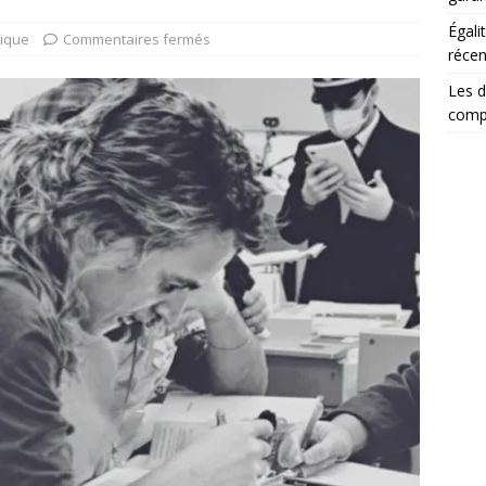
Égali
dique
Commentaires fermés
récen
Les d
comp