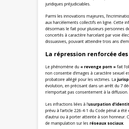
juridiques préjudiciables.
Parmi les innovations majeures, l’incriminat
aux harcèlements collectifs en ligne. Cette inf
désormais le fait pour plusieurs personnes 
concertés à caractère harcelant par voie éle
dissuasives, pouvant atteindre trois ans d’
La répression renforcée des
Le phénomène du
« revenge porn »
fait l’
non consentie d’images à caractère sexuel 
probatoire allégé pour les victimes. La
juris
évolution, en précisant dans un arrêt du 7 
n’emportait pas consentement à la diffusion.
Les infractions liées à l’
usurpation d’ident
prévu à l’article 226-4-1 du Code pénal a été é
d’autrui ou à porter atteinte à son honneur. 
de manipulation sur les
réseaux sociaux
.