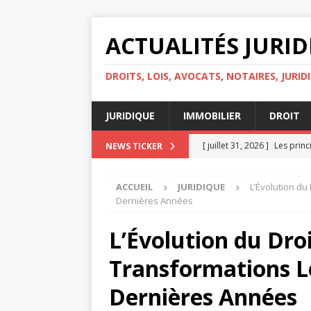
ACTUALITÉS JURI
DROITS, LOIS, AVOCATS, NOTAIRES, JURID
JURIDIQUE
IMMOBILIER
DROIT
[ juillet 31, 2026 ]
Les princ
NEWS TICKER
personnelles
DROIT
ACCUEIL
JURIDIQUE
L’Évolution du
[ juillet 30, 2026 ]
Quelles s
Dernières Années
IMMOBILIER
L’Évolution du Droi
[ juillet 29, 2026 ]
Égalité d
Transformations L
[ juillet 27, 2026 ]
Les droit
[ août 4, 2026 ]
Avocat ou h
Dernières Années