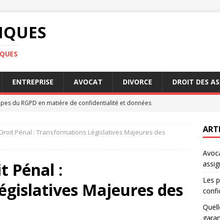
DIQUES
IQUES
ENTREPRISE
AVOCAT
DIVORCE
DROIT DES A
ipes du RGPD en matière de confidentialité et données
ART
 Droit Pénal : Transformations Législatives Majeures des
ont les conditions pour profiter de la garantie Visale
Avoca
t Pénal :
assig
e genre : quelles avancées légales récentes
DROIT
Les p
égislatives Majeures des
s des héritiers en cas de succession complexe
DROIT
confi
uissier : qui choisir pour votre assignation au tribunal
AVOCAT
Quell
garan