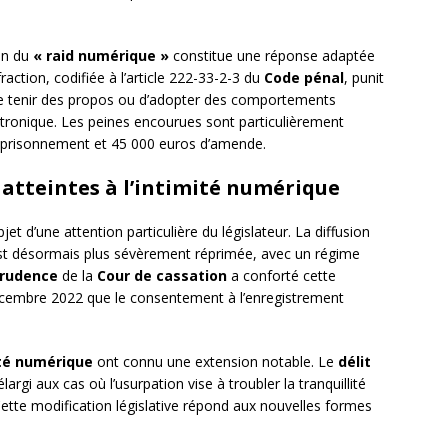
ion du
« raid numérique »
constitue une réponse adaptée
raction, codifiée à l’article 222-33-2-3 du
Code pénal
, punit
de tenir des propos ou d’adopter des comportements
ctronique. Les peines encourues sont particulièrement
emprisonnement et 45 000 euros d’amende.
 atteintes à l’intimité numérique
objet d’une attention particulière du législateur. La diffusion
est désormais plus sévèrement réprimée, avec un régime
prudence
de la
Cour de cassation
a conforté cette
décembre 2022 que le consentement à l’enregistrement
ité numérique
ont connu une extension notable. Le
délit
largi aux cas où l’usurpation vise à troubler la tranquillité
Cette modification législative répond aux nouvelles formes