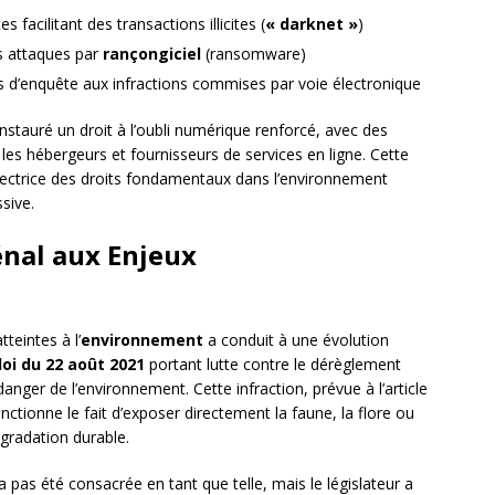
s facilitant des transactions illicites (
« darknet »
)
s attaques par
rançongiciel
(ransomware)
s d’enquête aux infractions commises par voie électronique
nstauré un droit à l’oubli numérique renforcé, avec des
les hébergeurs et fournisseurs de services en ligne. Cette
ectrice des droits fondamentaux dans l’environnement
sive.
énal aux Enjeux
teintes à l’
environnement
a conduit à une évolution
loi du 22 août 2021
portant lutte contre le dérèglement
danger de l’environnement. Cette infraction, prévue à l’article
anctionne le fait d’exposer directement la faune, la flore ou
égradation durable.
 pas été consacrée en tant que telle, mais le législateur a