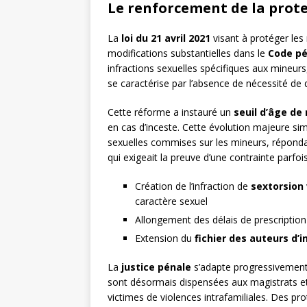
Le renforcement de la prot
La
loi du 21 avril 2021
visant à protéger les 
modifications substantielles dans le
Code pé
infractions sexuelles spécifiques aux mineurs
se caractérise par l’absence de nécessité de
Cette réforme a instauré un
seuil d’âge d
en cas d’inceste. Cette évolution majeure sim
sexuelles commises sur les mineurs, répondan
qui exigeait la preuve d’une contrainte parfois d
Création de l’infraction de
sextorsion
caractère sexuel
Allongement des délais de prescriptio
Extension du
fichier des auteurs d’i
La
justice pénale
s’adapte progressivement 
sont désormais dispensées aux magistrats et
victimes de violences intrafamiliales. Des pr