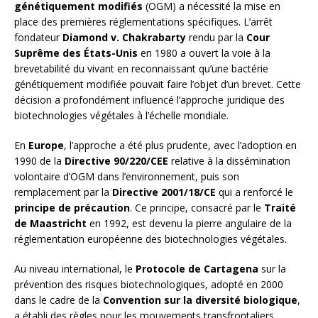
génétiquement modifiés
(OGM) a nécessité la mise en
place des premières réglementations spécifiques. L’arrêt
fondateur
Diamond v. Chakrabarty
rendu par la
Cour
Suprême des États-Unis
en 1980 a ouvert la voie à la
brevetabilité du vivant en reconnaissant qu’une bactérie
génétiquement modifiée pouvait faire l’objet d’un brevet. Cette
décision a profondément influencé l’approche juridique des
biotechnologies végétales à l’échelle mondiale.
En
Europe
, l’approche a été plus prudente, avec l’adoption en
1990 de la
Directive 90/220/CEE
relative à la dissémination
volontaire d’OGM dans l’environnement, puis son
remplacement par la
Directive 2001/18/CE
qui a renforcé le
principe de précaution
. Ce principe, consacré par le
Traité
de Maastricht
en 1992, est devenu la pierre angulaire de la
réglementation européenne des biotechnologies végétales.
Au niveau international, le
Protocole de Cartagena
sur la
prévention des risques biotechnologiques, adopté en 2000
dans le cadre de la
Convention sur la diversité biologique
,
a établi des règles pour les mouvements transfrontaliers