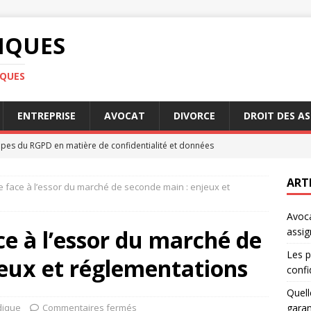
DIQUES
IQUES
ENTREPRISE
AVOCAT
DIVORCE
DROIT DES A
ipes du RGPD en matière de confidentialité et données
ART
xe face à l’essor du marché de seconde main : enjeux et
ont les conditions pour profiter de la garantie Visale
Avoca
ce à l’essor du marché de
assig
e genre : quelles avancées légales récentes
DROIT
Les p
jeux et réglementations
s des héritiers en cas de succession complexe
DROIT
confi
uissier : qui choisir pour votre assignation au tribunal
AVOCAT
Quell
dique
Commentaires fermés
garan