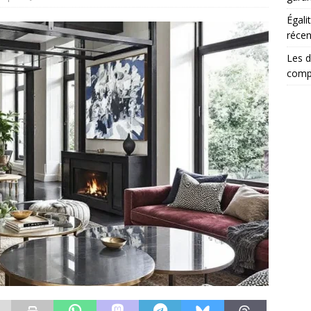
Égali
récen
Les d
comp