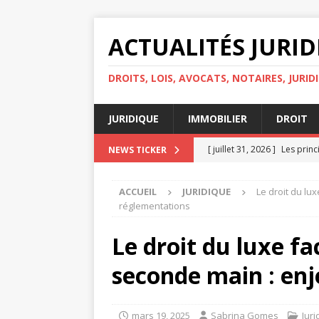
ACTUALITÉS JURI
DROITS, LOIS, AVOCATS, NOTAIRES, JURID
JURIDIQUE
IMMOBILIER
DROIT
[ juillet 31, 2026 ]
Les princ
NEWS TICKER
personnelles
DROIT
ACCUEIL
JURIDIQUE
Le droit du lu
[ juillet 30, 2026 ]
Quelles s
réglementations
IMMOBILIER
Le droit du luxe fa
[ juillet 29, 2026 ]
Égalité d
seconde main : en
[ juillet 27, 2026 ]
Les droit
[ août 4, 2026 ]
Avocat ou h
mars 19, 2025
Sabrina Gomes
Juri