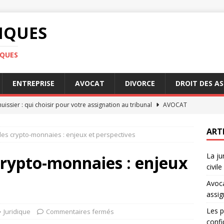
DIQUES
IQUES
ENTREPRISE
AVOCAT
DIVORCE
DROIT DES A
uissier : qui choisir pour votre assignation au tribunal
AVOCAT
ipes du RGPD en matière de confidentialité et données
ART
des crypto-monnaies : enjeux et perspectives
La ju
ont les conditions pour profiter de la garantie Visale
crypto-monnaies : enjeux
civil
Avoca
e genre : quelles avancées légales récentes
DROIT
assig
dence en matière de responsabilité civile expliquée
DROIT
Les p
Juridique
Commentaires fermés
confi