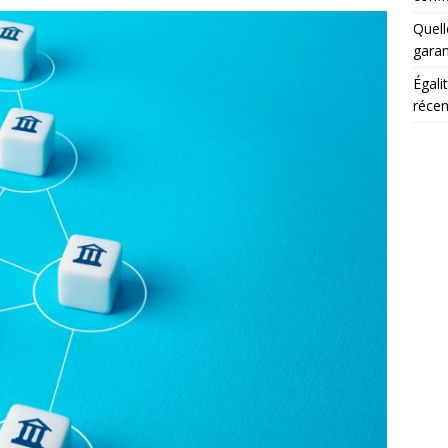
Quell
garan
Égali
récen