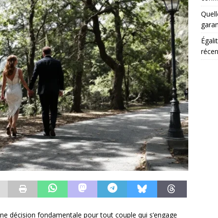
Quell
garan
Égali
récen
une décision fondamentale pour tout couple qui s’engage