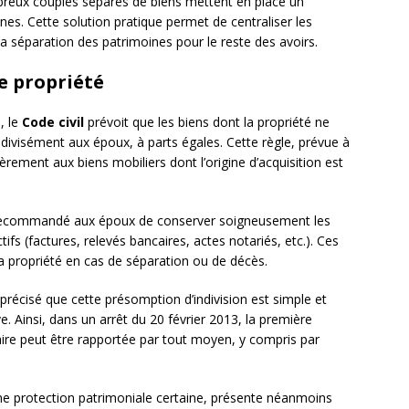
mbreux couples séparés de biens mettent en place un
. Cette solution pratique permet de centraliser les
a séparation des patrimoines pour le reste des avoirs.
e propriété
, le
Code civil
prévoit que les biens dont la propriété ne
ndivisément aux époux, à parts égales. Cette règle, prévue à
ulièrement aux biens mobiliers dont l’origine d’acquisition est
st recommandé aux époux de conserver soigneusement les
ifs (factures, relevés bancaires, actes notariés, etc.). Ces
a propriété en cas de séparation ou de décès.
précisé que cette présomption d’indivision est simple et
 Ainsi, dans un arrêt du 20 février 2013, la première
aire peut être rapportée par tout moyen, y compris par
 une protection patrimoniale certaine, présente néanmoins