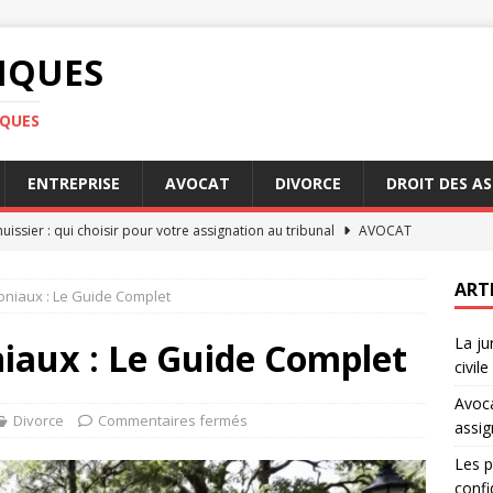
DIQUES
IQUES
ENTREPRISE
AVOCAT
DIVORCE
DROIT DES A
uissier : qui choisir pour votre assignation au tribunal
AVOCAT
ipes du RGPD en matière de confidentialité et données
ART
niaux : Le Guide Complet
La ju
ont les conditions pour profiter de la garantie Visale
aux : Le Guide Complet
civil
Avoca
e genre : quelles avancées légales récentes
DROIT
Divorce
Commentaires fermés
assig
dence en matière de responsabilité civile expliquée
DROIT
Les p
confi