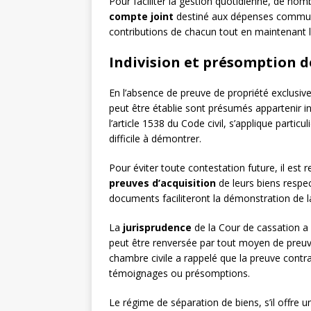
Pour faciliter la gestion quotidienne, de no
compte joint
destiné aux dépenses communes
contributions de chacun tout en maintenant l
Indivision et présomption d
En l’absence de preuve de propriété exclusive
peut être établie sont présumés appartenir i
l’article 1538 du Code civil, s’applique partic
difficile à démontrer.
Pour éviter toute contestation future, il e
preuves d’acquisition
de leurs biens respect
documents faciliteront la démonstration de l
La
jurisprudence
de la Cour de cassation a 
peut être renversée par tout moyen de preuve.
chambre civile a rappelé que la preuve contr
témoignages ou présomptions.
Le régime de séparation de biens, s’il offre