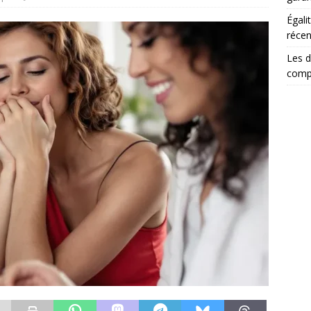
Égali
récen
Les d
comp