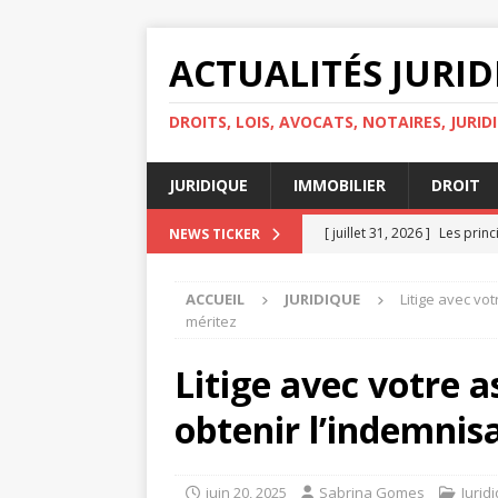
ACTUALITÉS JURI
DROITS, LOIS, AVOCATS, NOTAIRES, JURID
JURIDIQUE
IMMOBILIER
DROIT
[ juillet 31, 2026 ]
Les princ
NEWS TICKER
personnelles
DROIT
ACCUEIL
JURIDIQUE
Litige avec vo
[ juillet 30, 2026 ]
Quelles s
méritez
IMMOBILIER
Litige avec votre 
[ juillet 29, 2026 ]
Égalité d
obtenir l’indemnis
[ juillet 27, 2026 ]
Les droit
[ août 4, 2026 ]
Avocat ou h
juin 20, 2025
Sabrina Gomes
Jurid