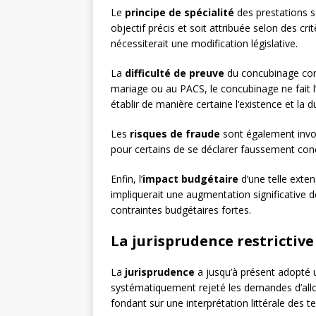
Le
principe de spécialité
des prestations s
objectif précis et soit attribuée selon des crit
nécessiterait une modification législative.
La
difficulté de preuve
du concubinage cons
mariage ou au PACS, le concubinage ne fait l
établir de manière certaine l’existence et la 
Les
risques de fraude
sont également invoqu
pour certains de se déclarer faussement concu
Enfin, l’
impact budgétaire
d’une telle exten
impliquerait une augmentation significative 
contraintes budgétaires fortes.
La jurisprudence restrictive
La
jurisprudence
a jusqu’à présent adopté u
systématiquement rejeté les demandes d’all
fondant sur une interprétation littérale des te