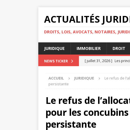
ACTUALITÉS JURI
DROITS, LOIS, AVOCATS, NOTAIRES, JURID
JURIDIQUE
IMMOBILIER
DROIT
[ juillet 31, 2026 ]
Les princ
NEWS TICKER
personnelles
DROIT
ACCUEIL
JURIDIQUE
Le refus de l’
[ juillet 30, 2026 ]
Quelles s
persistante
IMMOBILIER
Le refus de l’alloc
[ juillet 29, 2026 ]
Égalité d
pour les concubins 
[ juillet 27, 2026 ]
Les droit
[ août 4, 2026 ]
Avocat ou h
persistante