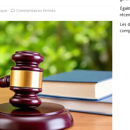
Égali
dique
Commentaires fermés
récen
Les d
comp