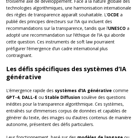
troisième axe de développement. Face à la nature globale des
technologies algorithmiques, une harmonisation internationale
des règles de transparence apparaît souhaitable. L’
OCDE
a
publié des principes directeurs sur l’IA qui incluent des
recommandations sur la transparence, tandis que l’
UNESCO
a
adopté une recommandation sur l’éthique de l’IA qui aborde
cette question. Ces instruments de soft law pourraient
préfigurer l’émergence d’un cadre international plus
contraignant.
Les défis spécifiques des systèmes d’IA
générative
L’émergence rapide des
systèmes d’IA générative
comme
GPT-4
,
DALL-E
ou
Stable Diffusion
soulève des questions
inédites pour la transparence algorithmique. Ces systèmes,
entraînés sur d’immenses corpus de données et capables de
générer du texte, des images ou d’autres contenus de manière
autonome, présentent des défis particuliers.
Leur fonctionnement, basé sur des
modèles de langage
ou