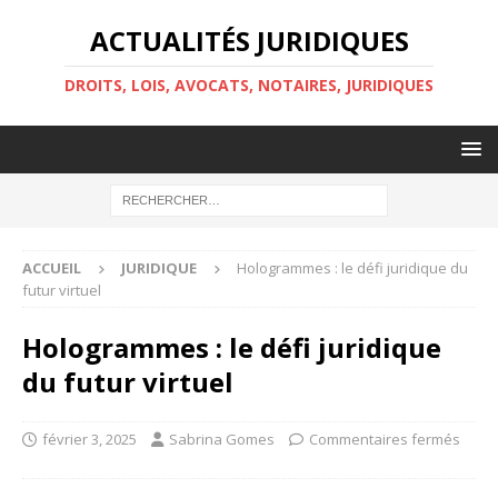
ACTUALITÉS JURIDIQUES
DROITS, LOIS, AVOCATS, NOTAIRES, JURIDIQUES
ACCUEIL
JURIDIQUE
Hologrammes : le défi juridique du
futur virtuel
Hologrammes : le défi juridique
du futur virtuel
février 3, 2025
Sabrina Gomes
Commentaires fermés